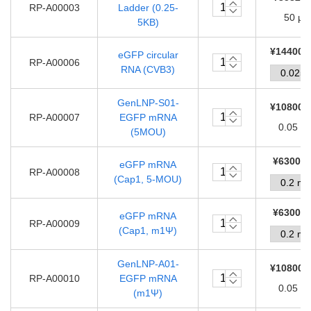
RP-A00003
Ladder (0.25-
50 μL
5KB)
¥144000
eGFP circular
RP-A00006
RNA (CVB3)
GenLNP-S01-
¥108000
RP-A00007
EGFP mRNA
0.05 m
(5MOU)
¥63000.
eGFP mRNA
RP-A00008
(Cap1, 5-MOU)
¥63000.
eGFP mRNA
RP-A00009
(Cap1, m1Ψ)
GenLNP-A01-
¥108000
RP-A00010
EGFP mRNA
0.05 m
(m1Ψ)