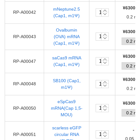
¥63000.
mNeptune2.5
RP-A00042
(Cap1, m1Ψ)
0.2 m
Ovalbumin
¥63000.
RP-A00043
(OVA) mRNA
(Cap1, m1Ψ)
¥63000.
saCas9 mRNA
RP-A00047
(Cap1, m1Ψ)
¥63000.
SB100 (Cap1,
RP-A00048
m1Ψ)
0.2 m
eSpCas9
¥63000.
RP-A00050
mRNA(Cap 1,5-
MOU)
scarless eGFP
-
RP-A00051
circular RNA
0.05 m