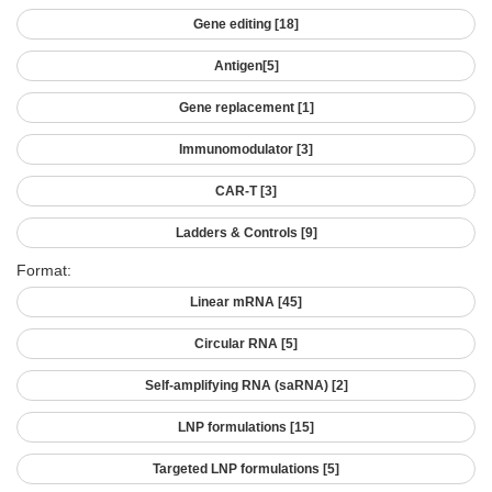
Gene editing
[18]
Antigen
[5]
Gene replacement
[1]
Immunomodulator
[3]
CAR-T
[3]
Ladders & Controls
[9]
Format:
Linear mRNA
[45]
Circular RNA
[5]
Self-amplifying RNA (saRNA)
[2]
LNP formulations
[15]
Targeted LNP formulations
[5]