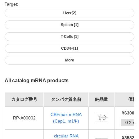
Target:
Liver
[2]
Spleen
[1]
T-Cells
[1]
CD34+
[1]
More
All catalog mRNA products
カタログ番号
タンパク質名前
納品量
価格
¥63000.
CBEmax mRNA
RP-A00002
(Cap1, m1Ψ)
circular RNA
¥35820.