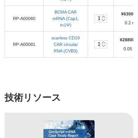
BCMA CAR
¥63000.
RP-A00080
mRNA (Cap1,
0.2 m
m1Ψ)
scarless CD19
¥288000
RP-A00081
CAR circular
0.05 m
RNA (CVB3)
技術リソース