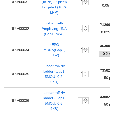
RP-A00031
(m1Ψ) - Spleen
0.05 m
Targeted (18PA
LNP)
F-Luc Self-
¥12600.
RP-A00032
Amplifying RNA
0.025 
(Cap1, m5C)
hEPO
¥63000.
RP-A00034
mRNA(Cap1,
m1Ψ)
Linear mRNA
¥35820.
ladder (Cap1,
RP-A00035
5MOU, 0.2-
50 μL
6KB)
Linear mRNA
¥35820.
ladder (Cap1,
RP-A00036
5MOU, 0.5-
50 μL
9KB)