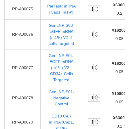
¥63000.
ParTasR mRNA
RP-A00075
(Cap1, m1Ψ)
0.2 m
GenLNP-S03-
¥162000
EGFP mRNA
RP-A00076
(m1Ψ) V2- T
0.05 m
cells Targeted
GenLNP-S04-
EGFP mRNA
¥162000
RP-A00077
(m1Ψ) V2 -
0.05 m
CD34+ Cells
Targeted
GenLNP-S01-
¥108000
RP-A00078
Negative
0.05 m
Control
CD19 CAR
¥63000.
RP-A00079
mRNA (Cap1,
0.2 m
m1Ψ)