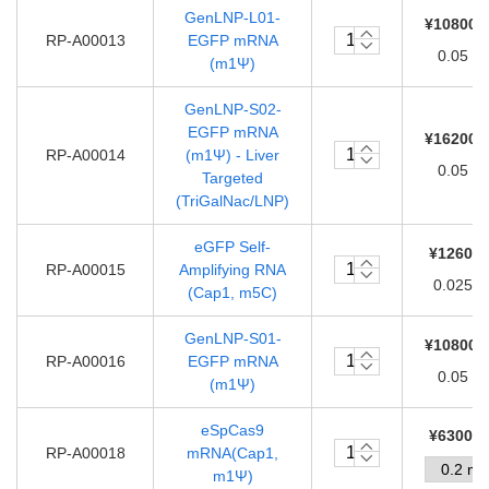
GenLNP-L01-
¥108000
RP-A00013
EGFP mRNA
0.05 m
(m1Ψ)
GenLNP-S02-
EGFP mRNA
¥162000
RP-A00014
(m1Ψ) - Liver
0.05 m
Targeted
(TriGalNac/LNP)
eGFP Self-
¥12600.
RP-A00015
Amplifying RNA
0.025 
(Cap1, m5C)
GenLNP-S01-
¥108000
RP-A00016
EGFP mRNA
0.05 m
(m1Ψ)
eSpCas9
¥63000.
RP-A00018
mRNA(Cap1,
m1Ψ)