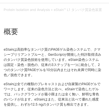
Protein Isolation and Analysis
» eStain™ L1 タンパク質染色装置
概要
eStainは高効率なタンパク質のPAGEゲル染色システムで、クマ
シーブリリアントブルーと、GenScriptが開発した特許取得済み
のタンパク質染色技術を使用しています。eStain染色システム
は固定－染色－脱色の、従来の3ステップを一つに統合して、2
つのタンパク質PAGEゲルを10分以内またはそれ未満で同時に染
色／脱色できます。
eStainは全ての種類のプレキャストおよび自家製のPAGEゲルで
ワークします。従来の染色方法と比べ、eStainで染色したゲル
では、バックグラウンドが最小限または全く無い、鮮明な青色
のバンドが出ます。eStainはまた、従来法と比べて優れた感度
を提供し、わずか12.5 ngのタンパク質も検出できます。