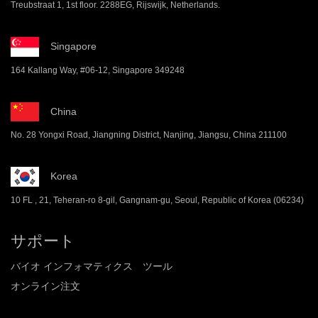
Treubstraat 1, 1st floor. 2288EG, Rijswijk, Netherlands.
Singapore
164 Kallang Way, #06-12, Singapore 349248
China
No. 28 Yongxi Road, Jiangning District, Nanjing, Jiangsu, China 211100
Korea
10 FL , 21, Teheran-ro 8-gil, Gangnam-gu, Seoul, Republic of Korea (06234)
サポート
バイオ インフォマティクス ツール
オンライン注文