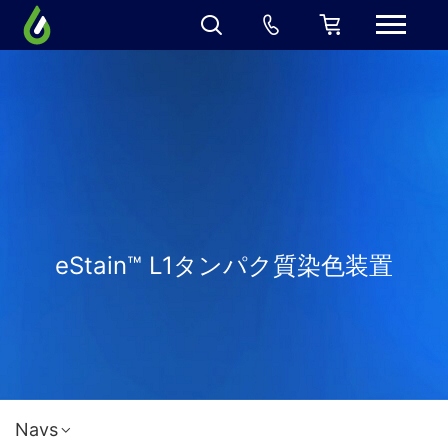
eStain™ L1タンパク質染色装置
Navs