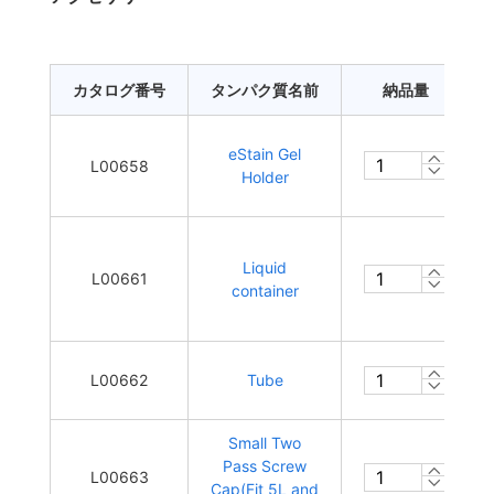
カタログ番号
タンパク質名前
納品量
eStain Gel
L00658
Holder
Liquid
L00661
container
L00662
Tube
Small Two
Pass Screw
L00663
Cap(Fit 5L and