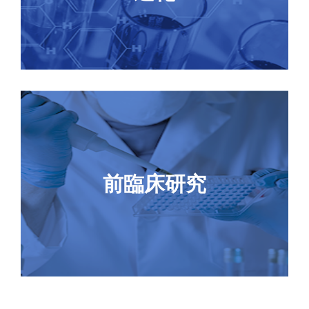
New
パク生産
CellPower™アッセイ細胞株構築
New
抗イディオタイプ抗体開発
TurboCHO™ハイパフォーマンスタンパク生産
前臨床研究
New
カスタムELISAキット構築- 薬物動態/ADA/HCP