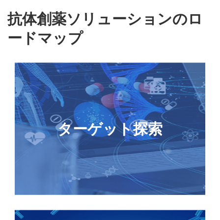
抗体創薬ソリューションのロ
ードマップ
New
GenTitanオリゴプール合成
CRISPR gRNAライブラリー
ターゲット探索
アップグレード
レンチウイルスパッケージング
CellPower™アッセイ細胞株構築
ネオアンチゲンペプチド合成