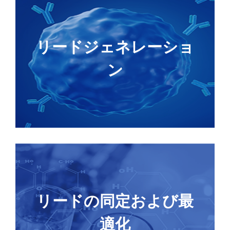
抗原合成
GenExact™ ssDNAによるトランスジェニックモ
リードジェネレーショ
デル作製
アップグレード
MonoRab™-B細胞クローニング
ン
アップグレード
Beacon-シングルB細胞ソーティング
ア
抗体シークエンシング（サンガーおよびNGS）
ップグレード
Ab Genes to Vectors
CRISPRを介した細胞エンジニアリング
リードの同定および最
New
GenTitanオリゴプール合成
高精度変異体ライブラリー
適化
TurboCHO™ハイスループット/エクスプレスタン