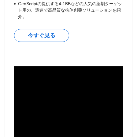
GenScriptの提供する4-1BBなどの人気の薬剤ターゲッ
ト用の、迅速で高品質な抗体創薬ソリューションを紹
介。
今すぐ見る