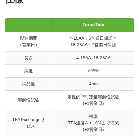
TurboTide
製造期間
4-15AA：5営業日保証＊
（営業日）
16-25AA：7営業日保証
長さ
4-15AA, 16-25AA
純度
≥95%
納品量
4mg
free
定性的
, 定量溶解性試験
溶解性試験
(+1営業日)
標準
TFA Exchangeサ
TFA濃度を< 10%まで低減
ービス
(+2営業日)