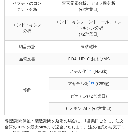
ペプチドのコン
窒素元素分析、アミノ酸分析
テント分析
(+2営業日)
エンドトキシンコントロール、エン
エンドトキシン
ドトキシン分析
分析
(+2営業日)
納品形態
凍結乾燥
品質文書
COA, HPLC およびMS
free
メチル化
(N末端)
free
アセチル化
(C末端)
修飾
ビオチン(+2営業日)
ビオチン-Ahx (+2営業日)
*製造期間保証：製造期間を延期の場合に、1営業日ごとに、注文
金額の
10%
を最大
50%
まで返金いたします。注文確認から完了ま