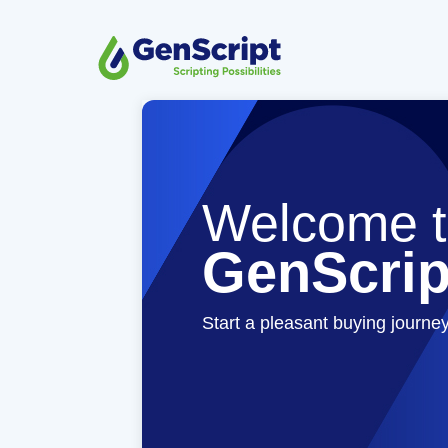
Welcome t
GenScrip
Start a pleasant buying journe