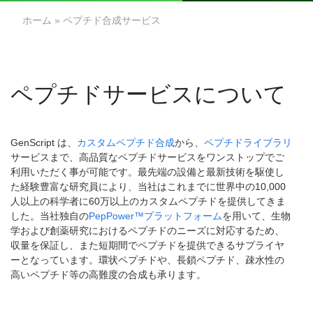
ホーム
» ペプチド合成サービス
ペプチドサービスについて
GenScript は、
カスタムペプチド合成
から、
ペプチドライブラリ
サービスまで、高品質なペプチドサービスをワンストップでご
利用いただく事が可能です。最先端の設備と最新技術を駆使し
た経験豊富な研究員により、当社はこれまでに世界中の10,000
人以上の科学者に60万以上のカスタムペプチドを提供してきま
した。当社独自の
PepPower™プラットフォーム
を用いて、生物
学および創薬研究におけるペプチドのニーズに対応するため、
収量を保証し、また短期間でペプチドを提供できるサプライヤ
ーとなっています。環状ペプチドや、長鎖ペプチド、疎水性の
高いペプチド等の高難度の合成も承ります。