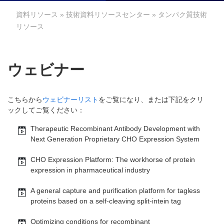
資料リソース
»
技術資料リソースセンター
» タンパク質技術
リソース
ウェビナー
こちらから
ウェビナーリスト
をご覧になり、または下記をクリ
ックしてご覧ください：
Therapeutic Recombinant Antibody Development with
Next Generation Proprietary CHO Expression System
CHO Expression Platform: The workhorse of protein
expression in pharmaceutical industry
A general capture and purification platform for tagless
proteins based on a self-cleaving split-intein tag
Optimizing conditions for recombinant