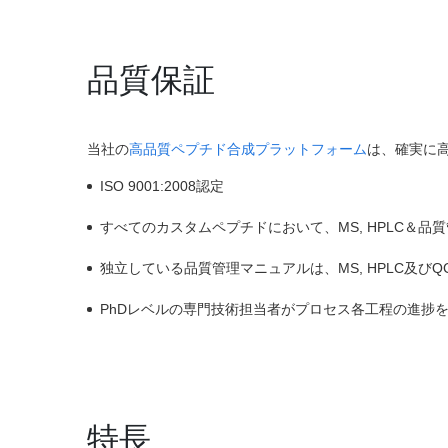
品質保証
当社の
高品質ペプチド合成プラットフォーム
は、確実に
ISO 9001:2008認定
すべてのカスタムペプチドにおいて、MS, HPLC＆品
独立している品質管理マニュアルは、MS, HPLC及び
PhDレベルの専門技術担当者がプロセス各工程の進捗
特長