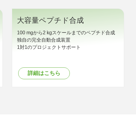
大容量ペプチド合成
100 mgから2 kgスケールまでのペプチド合成
独自の完全自動合成装置
1対1のプロジェクトサポート
詳細はこちら