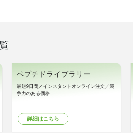
覧
ペプチドライブラリー
最短9日間／インスタントオンライン注文／競
争力のある価格
詳細はこちら