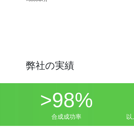
弊社の実績
>
98
%
合成成功率
以