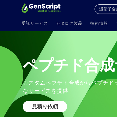
受託サービス
カタログ製品
技術情報
ペプチド合成
カスタムペプチド合成からペプチド
なサービスを提供
見積り依頼