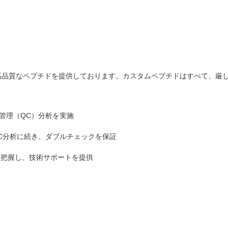
高品質なペプチドを提供しております。カスタムペプチドはすべて、厳
質管理（QC）分析を実施
QC分析に続き、ダブルチェックを保証
を把握し、技術サポートを提供