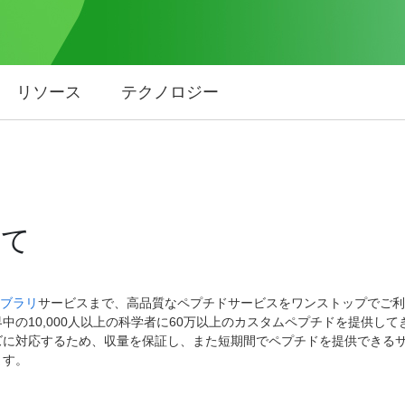
リソース
テクノロジー
いて
ブラリ
サービスまで、高品質なペプチドサービスをワンストップでご利
の10,000人以上の科学者に60万以上のカスタムペプチドを提供し
ズに対応するため、収量を保証し、また短期間でペプチドを提供できる
ます。