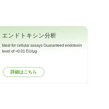
エンドトキシン分析
Ideal for cellular assays Guaranteed endotoxin
level of <0.01 EU/μg
詳細はこちら