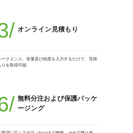
3/
オンライン見積もり
シークエンス、収量及び純度を入力するだけで、見積
もりを取得可能
6/
無料分注および保護パッケ
ージング
ご要望に応じて分注（5vialまで無料、それ以降は有