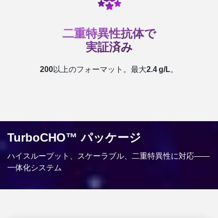
二重特異性抗体で
実証済み
200
以上のフォーマット。最大
2.4 g/L
。
TurboCHO™ パッケージ
ハイスループット、スケーラブル、二重特異性に対応――
一体化システム