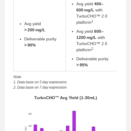
Avg yield
400–
600 mg/L
with
TurboCHO™ 2.0
1
platform
Avg yield
> 200 mg/L
Avg yield
600–
1200 mg/L
with
Deliverable purity
TurboCHO™ 2.5
> 90%
2
platform
Deliverable purity
> 95%
Note:
1. Data base on 5 day expression.
2. Data base on 7 day expression
TurboCHO™ Avg Yield (1-30mL)