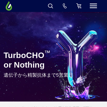
™
TurboCHO
or Nothing
遺伝子から精製抗体まで5営業日