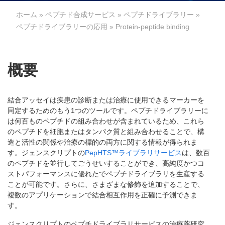
ホーム
»
ペプチド合成サービス
»
ペプチドライブラリー
»
ペプチドライブラリーの応用
» Protein-peptide binding
概要
結合アッセイは疾患の診断または治療に使用できるマーカーを
同定するためのもう1つのツールです。ペプチドライブラリーに
は何百ものペプチドの組み合わせが含まれているため、これら
のペプチドを細胞またはタンパク質と組み合わせることで、構
造と活性の関係や治療の標的の両方に関する情報が得られま
す。ジェンスクリプトの
PepHTS™ライブラリサービス
は、数百
のペプチドを並行してごうせいすることができ、高純度かつコ
ストパフォーマンスに優れたでペプチドライブラリを生産する
ことが可能です。さらに、さまざまな修飾を追加することで、
複数のアプリケーションで結合相互作用を正確に予測できま
す。
ジェンスクリプトのペプチドライブラリサービスの治療薬研究