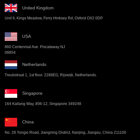
United Kingdom
Unit 9, Kings Meadow, Ferry Hinksey Rd, Oxford OX2 0DP
USA
860 Centennial Ave. Piscataway NJ
08854
Netherlands
Treubstraat 1, 1st floor. 2288EG, Rijswijk, Netherlands.
Singapore
164 Kallang Way, #06-12, Singapore 349248
China
No. 28 Yongxi Road, Jiangning District, Nanjing, Jiangsu, China 211100