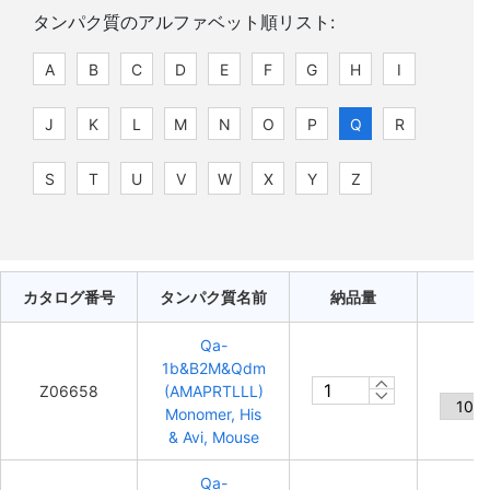
タンパク質のアルファベット順リスト:
A
B
C
D
E
F
G
H
I
J
K
L
M
N
O
P
Q
R
S
T
U
V
W
X
Y
Z
カタログ番号
タンパク質名前
納品量
Qa-
1b&B2M&Qdm
Z06658
(AMAPRTLLL)
Monomer, His
& Avi, Mouse
Qa-