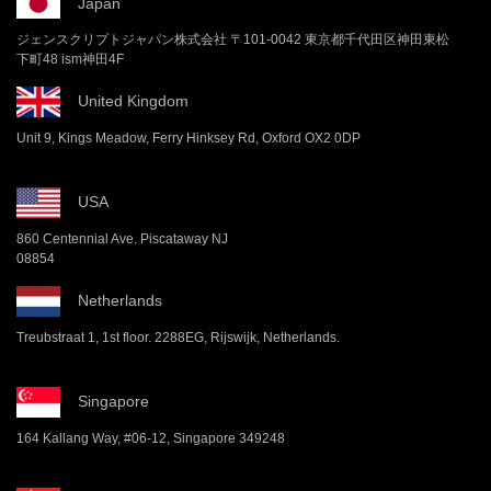
Japan
ジェンスクリプトジャパン株式会社 〒101-0042 東京都千代田区神田東松
下町48 ism神田4F
United Kingdom
Unit 9, Kings Meadow, Ferry Hinksey Rd, Oxford OX2 0DP
USA
860 Centennial Ave. Piscataway NJ
08854
Netherlands
Treubstraat 1, 1st floor. 2288EG, Rijswijk, Netherlands.
Singapore
164 Kallang Way, #06-12, Singapore 349248