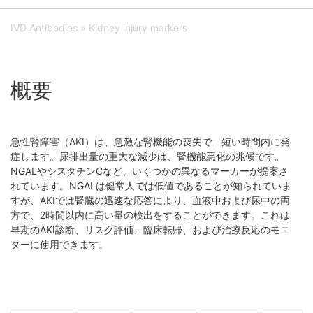
IVD Antibodies
» Kidney injury markers
概要
急性腎障害（AKI）は、急激な腎機能の喪失で、短い時間内に発
症します。尿排出量の重大な減少は、腎機能悪化の兆候です。
NGALやシスタチンCなど、いくつかの異なるマーカーが提案さ
れています。NGALは健常人では低値であることが知られていま
すが、AKIでは腎臓の迅速な応答により、血液中および尿中の両
方で、2時間以内に高い量の検出をすることができます。これは
早期のAKI診断、リスク評価、臨床転帰、および治療反応のモニ
ターに使用できます。