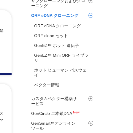
サブクローニングおよびクロ
ーニング
ORF cDNA クローニング
ORF cDNA クローニング
然
ORF clone セット
GenEZ™ ホット 遺伝子
GenEZ™ Mini ORF ライブラ
リ
ホット ヒューマン パスウェ
イ
ベクター情報
ョ
カスタムベクター構築サ
ービス
New
ス
GenCircle 二本鎖DNA
ッ
GenSmart™オンライン
ツール