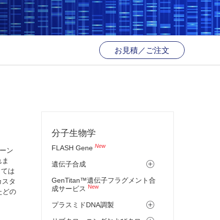
お見積／ご注文
分子生物学
New
FLASH Gene
ローン
れま
遺伝子合成
ては
GenTitan™遺伝子フラグメント合
カスタ
New
成サービス
たどの
プラスミドDNA調製