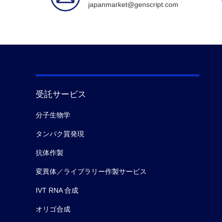
japanmarket@genscript.com
受託サービス
分子生物学
タンパク質発現
抗体作製
変異体／ライブラリー作製サービス
IVT RNA 合成
オリゴ合成