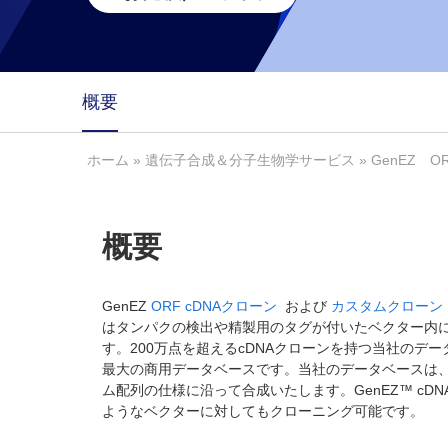
概要
ホーム
»
遺伝子合成＆分子生物学サービス
» GenEZ
概要
GenEZ
ORF cDNAクローン
および
カスタムクローン
はタンパクの検出や精製用のタグが付いたベクター内
す。200万点を超えるcDNAクローンを持つ当社のデ
最大の商用データベースです。当社のデータベースは、毎
ム配列の仕様に沿って合成いたします。GenEZ™ c
ようなベクターに対してもクローニング可能です。