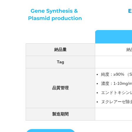
納品量
納品
Tag
純度：≥90% （SD
濃度：1-10mg/m
品質管理
エンドトキシン
ヌクレアーゼ除
製造期間