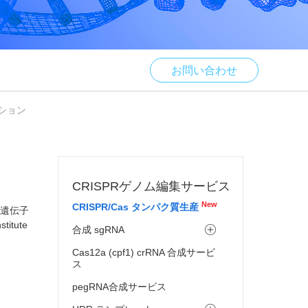
お問い合わせ
ーション
CRISPRゲノム編集サービス
New
CRISPR/Cas タンパク質生産
の遺伝子
itute
合成 sgRNA
Cas12a (cpf1) crRNA 合成サービ
ス
pegRNA合成サービス