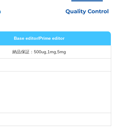
Base editor/Prime editor
納品保証：500ug,1mg,5mg