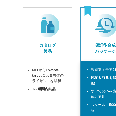
カタログ
保証型合成
製品
パッケージ
製造期間最速
2
MITからLow-off-
target Cas変異体の
純度＆収量を
ライセンスを取得
能
1-2週間内納品
すべての
Cas
体に適用
スケール：500
ら