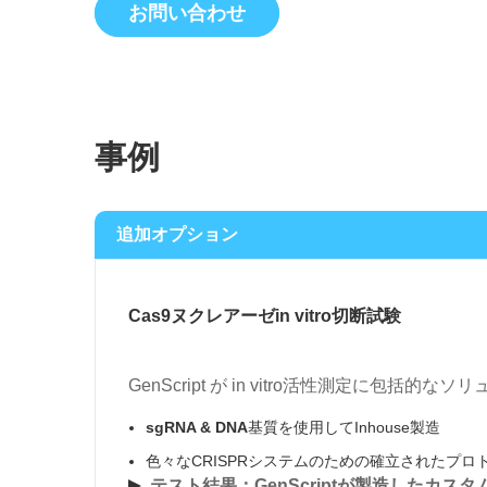
お問い合わせ
事例
追加オプション
Cas9ヌクレアーゼin vitro切断試験
GenScript が in vitro活性測定に包括的
sgRNA & DNA
基質を使用してInhouse製造
色々なCRISPRシステムのための確立されたプロ
テスト結果：GenScriptが製造したカスタ