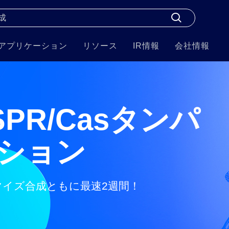
アプリケーション
リソース
IR情報
会社情報
PR/Casタンパ
ション
マイズ合成ともに最速
2
週間！