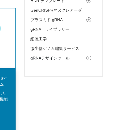
HDR テンプレート
GenCRISPR™ヌクレアーゼ
プラスミド gRNA
gRNA ライブラリー
細胞工学
微生物ゲノム編集サービス
gRNAデザインツール
セイ
ム
した
機能