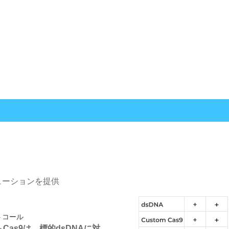
なソリューションを提供
トコール
ムCas9は、標的dsDNAに対