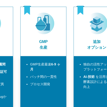
GMP
追加
生産
オプション
週間
GMP生産最速
6-9 ヶ
独自の活性アッ
月
プラットフォー
保証可
バッチ間の一貫性
AI-技術
を活用
酵素設計による
変異
プロセス開発
向上
ugか