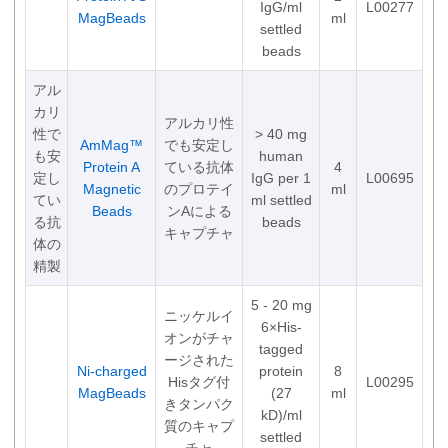
IgG/ml
L00277
MagBeads
ml
settled
beads
アル
カリ
アルカリ性
性で
> 40 mg
AmMag™
でも安定し
も安
human
Protein A
ている抗体
4
定し
IgG per 1
L00695
Magnetic
のプロテイ
ml
てい
ml settled
Beads
ンAによる
る抗
beads
キャプチャ
体の
精製
5 - 20 mg
ニッケルイ
6×His-
オンがチャ
tagged
ージされた
Ni-charged
protein
8
Hisタグ付
L00295
MagBeads
(27
ml
きタンパク
kD)/ml
質のキャプ
settled
チャ