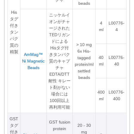
beads
His
ニッケルイ
タグ
オンがチャ
4
L00776-
付き
ージされた
ml
4
タン
TEDリガン
パク
ドによる
> 10 mg
質の
Hisタグ付
6x His-
精製
AmMag™
きタンパク
40
L00776-
tagged
Ni Magnetic
質のキャプ
ml
40
protein/ml
Beads
チャ
settled
EDTA/DTT
beads
耐性 キレー
ト剤がない
400
L00776-
場合には
ml
400
100回以上
再利用可能
GST
GST fusion
タグ
20 - 30
protein
付き
mg