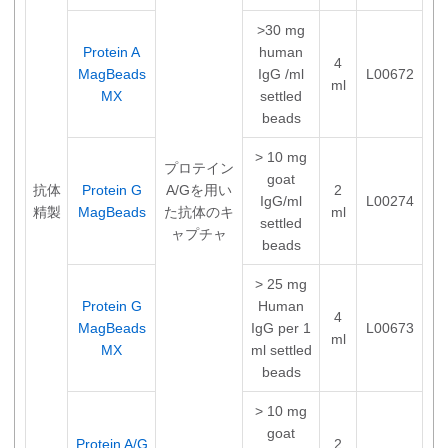
>30 mg
Protein A
human
4
MagBeads
IgG /ml
L00672
ml
MX
settled
beads
> 10 mg
プロテイン
goat
抗体
Protein G
A/Gを用い
2
IgG/ml
L00274
精製
MagBeads
た抗体のキ
ml
settled
ャプチャ
beads
> 25 mg
Protein G
Human
4
MagBeads
IgG per 1
L00673
ml
MX
ml settled
beads
> 10 mg
goat
Protein A/G
2