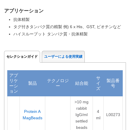
アプリケーション
抗体精製
タグ付きタンパク質の精製 例) 6 x His、GST, ビオチンなど
ハイスループット タンパク質・抗体精製
セレクションガイド
ユーザーによる使用実績
アプ
サ
リケ
テクノロジ
製品番
製品
結合能
イ
ーシ
ー
号
ズ
ョン
>10 mg
rabbit
Protein A
4
IgG/ml
L00273
MagBeads
ml
settled
beads