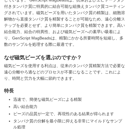
しています。 GenScript MagBeadsは、抗体およびエピトープタグ
付きタンパク質に特異的に結合可能な組換えタンパク質コーティン
グされています。磁気ビーズを用いたタンパク質の精製は、細胞溶
解物から直接タンパク質を精製することが可能なため、遠心分離ス
テップを必要とせず、より簡単にタンパク質を精製できます。高い
結合能力、結合の特異性、および磁気ビーズへの素早い吸着によ
り、GenScript MagBeadsは、精製にかかる所要時間を短縮し、多
数のサンプルを処理する際に最適です。
なぜ磁気ビーズを選ぶのですか？
磁気ビーズを使用する利点は、従来のタンパク質精製方法で必要な
遠心分離やろ過などのプロセスが不要になることです。これによ
り、時間と労力を大幅に節約できます。
特長
迅速で、簡便な磁気ビーズによる精製
高い結合能力
ビーズの品質が一定で、再現性のある結果が得られます
タンパク質の分解を最小限に抑える非常にマイルドなサンプ
ル処理