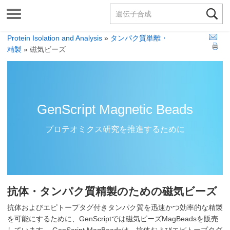

Toggle
受託サービス
navigation
カタログ製品
Protein Isolation and Analysis
»
タンパク質単離・
精製
»
磁気ビーズ
サポート
会社情報
GenScript Magnetic Beads
お問合せ
プロテオミクス研究を推進するために
Phone:
03-6811-6572
ログイン
抗体・タンパク質精製のための磁気ビーズ
新規登録
抗体およびエピトープタグ付きタンパク質を迅速かつ効率的な精製
を可能にするために、GenScriptでは磁気ビーズMagBeadsを販売