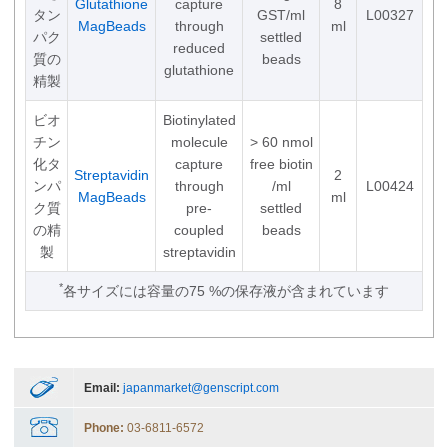
Glutathione
capture
8
タン
GST/ml
L00327
MagBeads
through
ml
パク
settled
reduced
質の
beads
glutathione
精製
ビオ
Biotinylated
チン
molecule
> 60 nmol
化タ
capture
free biotin
Streptavidin
2
ンパ
through
/ml
L00424
MagBeads
ml
ク質
pre-
settled
の精
coupled
beads
製
streptavidin
*
各サイズには容量の75 %の保存液が含まれています
Email:
japanmarket@genscript.com
Phone:
03-6811-6572