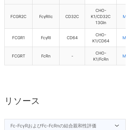
CHO-
FCGR2C
FcγRIIc
CD32C
K1/CD32C
M0
13Gln
CHO-
FCGR1
FcγRI
CD64
M0
K1/CD64
CHO-
FCGRT
FcRn
-
M0
K1/FcRn
リソース
Fc-FcγRおよびFc-FcRnの結合親和性評価