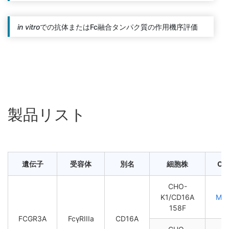
in vitro
での抗体またはFc融合タンパク質の作用機序評価
製品リスト
遺伝子
受容体
別名
細胞株
Cat
CHO-
K1/CD16A
M0
158F
FCGR3A
FcγRIIIa
CD16A