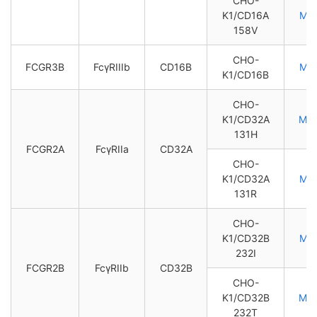
CHO-
K1/CD16A
M0
158V
CHO-
FCGR3B
FcγRIIIb
CD16B
M0
K1/CD16B
CHO-
K1/CD32A
M0
131H
FCGR2A
FcγRIIa
CD32A
CHO-
K1/CD32A
M0
131R
CHO-
K1/CD32B
M0
232I
FCGR2B
FcγRIIb
CD32B
CHO-
K1/CD32B
M0
232T