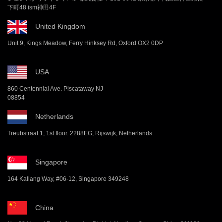
下町48 ism神田4F
United Kingdom
Unit 9, Kings Meadow, Ferry Hinksey Rd, Oxford OX2 0DP
USA
860 Centennial Ave. Piscataway NJ
08854
Netherlands
Treubstraat 1, 1st floor. 2288EG, Rijswijk, Netherlands.
Singapore
164 Kallang Way, #06-12, Singapore 349248
China