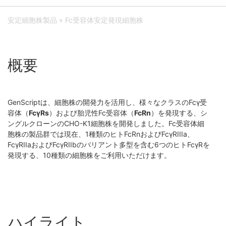
安定細胞株製品
» Fc受容体安定発現細胞株
概要
GenScriptは、細胞株の開発力を活用し、様々なクラスのFcγ受
容体（
FcγRs
）および胎児性Fc受容体（
FcRn
）を発現する、シ
ングルクローンのCHO-K1細胞株を開発しました。Fc受容体細
胞株の製品群では現在、1種類のヒトFcRnおよびFcγRIIIa、
FcγRIIaおよびFcγRIIbのバリアント多型を含む6つのヒトFcγRを
発現する、10種類の細胞株をご利用いただけます。
ハイライト