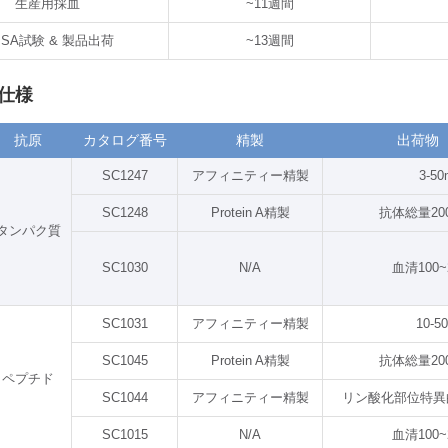
生産用採血
~11週間
ISA試験 & 製品出荷
~13週間
仕様
抗原
カタログ番号
精製
出荷物（
SC1247
アフィニティー精製
3-5
SC1248
Protein A精製
抗体総量200
タンパク質
SC1030
N/A
血清100~
SC1031
アフィニティー精製
10-5
SC1045
Protein A精製
抗体総量200
ペプチド
SC1044
アフィニティー精製
リン酸化部位特異的抗
SC1015
N/A
血清100~