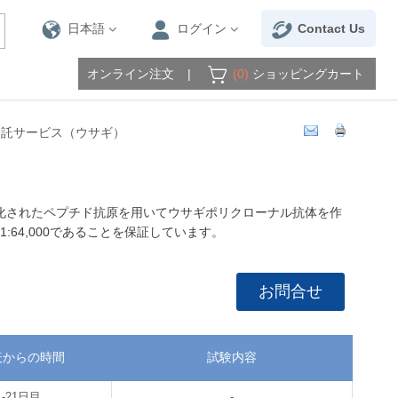
日本語
ログイン
Contact Us
オンライン注文
(0)
ショッピングカート
受託サービス（ウサギ）
ンおよび最適化されたペプチド抗原を用いてウサギポリクローナル抗体を作
:64,000であることを保証しています。
お問合せ
疫からの時間
試験内容
-21日目
-