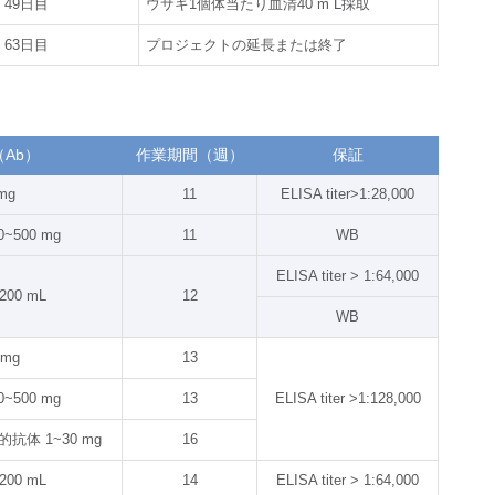
49日目
ウサギ1個体当たり血清40 m L採取
63日目
プロジェクトの延長または終了
Ab）
作業期間（週）
保証
0mg
11
ELISA titer>1:28,000
~500 mg
11
WB
ELISA titer > 1:64,000
200 mL
12
WB
0mg
13
~500 mg
13
ELISA titer >1:128,000
体 1~30 mg
16
200 mL
14
ELISA titer > 1:64,000