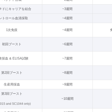
チドにキャリアを結合
~3週間
ントロール血清採取
~4週間
1次免疫
~4週間
初回ブースト
~6週間
採血 & ELISA試験
~7週間
第2回ブースト
~8週間
生産用採血
~9週間
第3回ブースト
~10週間
015 and SC1044 only)