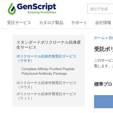
受託サービス
カタログ製品
サポート
受託サービス
カタログ製品
サポート
会社情報
会社情報
ホーム
»
抗
お問合せ
スタンダードポリクローナル抗体産
生サービス
03-6811-6572
Phone:
受託ポ
ポリクローナル抗体作製受託サービス
ログイン
このサービス
（ウサギ）
新規登録
製します。
Complete Affinity-Purified Peptide
Polyclonal Antibody Package
ポリクローナル抗体作製受託サービス
標準プロ
（マウス）
ポリクローナル抗体作製受託サービス
（ラット）