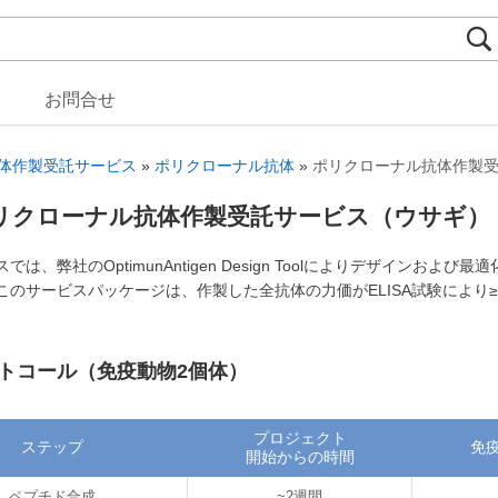

お問合せ
体作製受託サービス
»
ポリクローナル抗体
»
ポリクローナル抗体作製
リクローナル抗体作製受託サービス（ウサギ）
では、弊社のOptimunAntigen Design Toolによりデザイ
このサービスパッケージは、作製した全抗体の力価がELISA試験により≥1
トコール（免疫動物2個体）
プロジェクト
ステップ
免
開始からの時間
ペプチド合成
~2週間