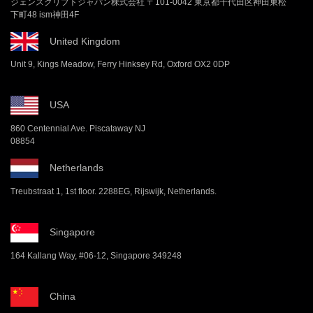
ジェンスクリプトジャパン株式会社 〒101-0042 東京都千代田区神田東松
下町48 ism神田4F
United Kingdom
Unit 9, Kings Meadow, Ferry Hinksey Rd, Oxford OX2 0DP
USA
860 Centennial Ave. Piscataway NJ
08854
Netherlands
Treubstraat 1, 1st floor. 2288EG, Rijswijk, Netherlands.
Singapore
164 Kallang Way, #06-12, Singapore 349248
China